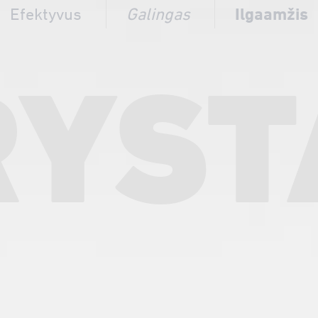
Efektyvus
Galingas
Ilgaamžis
RYST