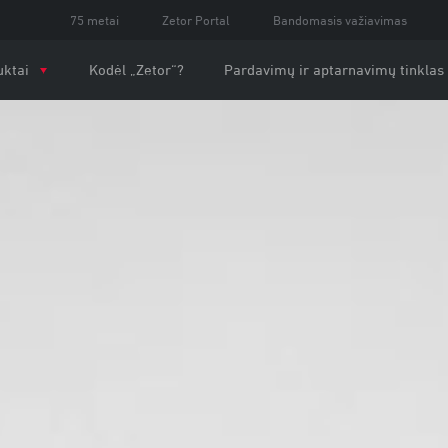
75 metai
Zetor Portal
Bandomasis važiavimas
uktai
Kodėl „Zetor“?
Pardavimų ir aptarnavimų tinklas