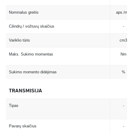
Nominalus greitis
Nominalus greitis
aps./min
Cilindrų / vožtuvų skaičius
Cilindrų / vožtuvų skaičius
-
Variklio tūris
Variklio tūris
cm3
Maks. Sukimo momentas
Maks. Sukimo momentas
Nm
Sukimo momento didėjimas
Sukimo momento didėjimas
%
TRANSMISIJA
TRANSMISIJA
Tipas
Tipas
-
Pavarų skaičius
Pavarų skaičius
-