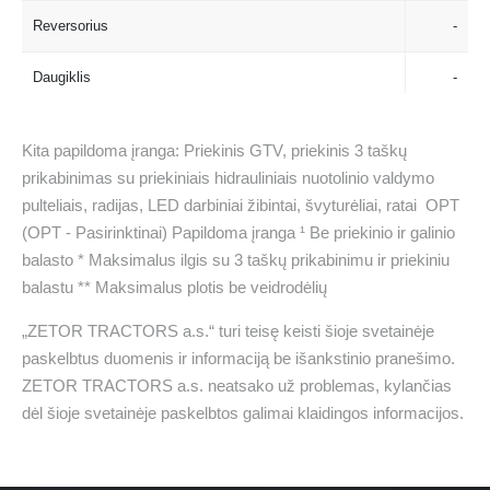
Reversorius
Reversorius
-
Daugiklis
Daugiklis
-
Sankabos mygtukas
Sankabos mygtukas
-
Kita papildoma įranga: Priekinis GTV, priekinis 3 taškų
prikabinimas su priekiniais hidrauliniais nuotolinio valdymo
pulteliais, radijas, LED darbiniai žibintai, švyturėliai, ratai OPT
Maks. Greitis
Maks. Greitis
km/h
(OPT - Pasirinktinai) Papildoma įranga ¹ Be priekinio ir galinio
balasto * Maksimalus ilgis su 3 taškų prikabinimu ir priekiniu
GTV
GTV
balastu ** Maksimalus plotis be veidrodėlių
Tipas
Tipas
-
„ZETOR TRACTORS a.s.“ turi teisę keisti šioje svetainėje
paskelbtus duomenis ir informaciją be išankstinio pranešimo.
Galinio GTV apsukos
Galinio GTV apsukos
aps./min
ZETOR TRACTORS a.s. neatsako už problemas, kylančias
dėl šioje svetainėje paskelbtos galimai klaidingos informacijos.
HIDRAULIKA
HIDRAULIKA