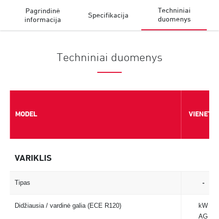
Techniniai
Pagrindinė
Specifikacija
duomenys
informacija
Techniniai duomenys
MODEL
MODEL
MODEL
VIENETAI
VIENETAI
VARIKLIS
VARIKLIS
Tipas
Tipas
-
Didžiausia / vardinė galia (ECE R120)
Didžiausia / vardinė galia (ECE R120)
kW
AG